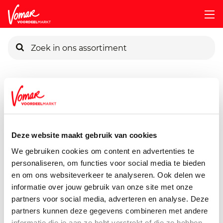
KIK-kaart
Assortiment
Voorraadkast
Broodbeleg
Calve-Pindak
Pincode vergeten
Calve Pindakaas Stukjes
350 gram
Deze website maakt gebruik van cookies
Persoonlijk KIK-account
We gebruiken cookies om content en advertenties te
personaliseren, om functies voor social media te bieden
en om ons websiteverkeer te analyseren. Ook delen we
informatie over jouw gebruik van onze site met onze
partners voor social media, adverteren en analyse. Deze
partners kunnen deze gegevens combineren met andere
informatie die je aan ze hebt verstrekt of die ze hebben