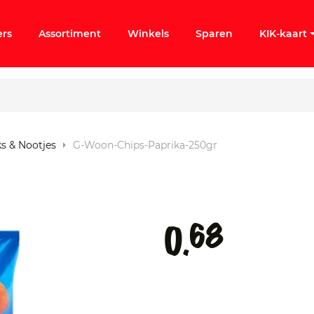
ers
Assortiment
Winkels
Sparen
KIK-kaart
ks & Nootjes
G-Woon-Chips-Paprika-250gr
ergeten
k KIK-account
68
0.