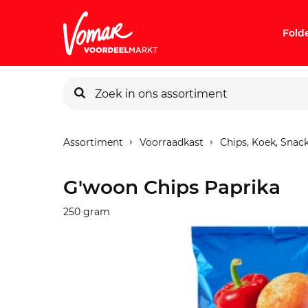
Fold
KIK-kaart
Assortiment
Voorraadkast
Chips, Koek, Snac
Pincode v
G'woon Chips Paprika
Persoonlij
250 gram