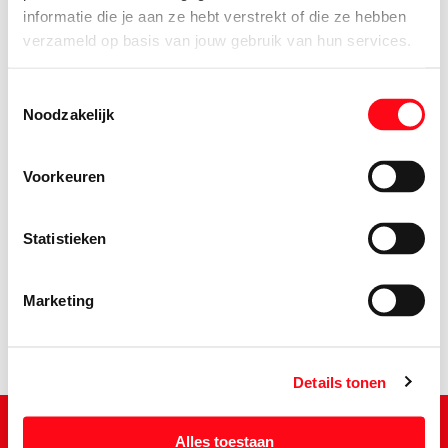
informatie die je aan ze hebt verstrekt of die ze hebben
verzameld op basis van jouw gebruik van hun services.
Toestemmingsselectie
Noodzakelijk
Voorkeuren
2.
39
Statistieken
Marketing
Details tonen
Alles toestaan