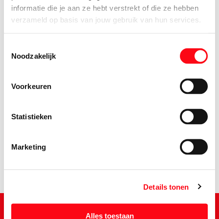
informatie die je aan ze hebt verstrekt of die ze hebben
verzameld op basis van jouw gebruik van hun services.
Toestemmingsselectie
Noodzakelijk
Voorkeuren
2.
25
Statistieken
Marketing
Details tonen
Alles toestaan