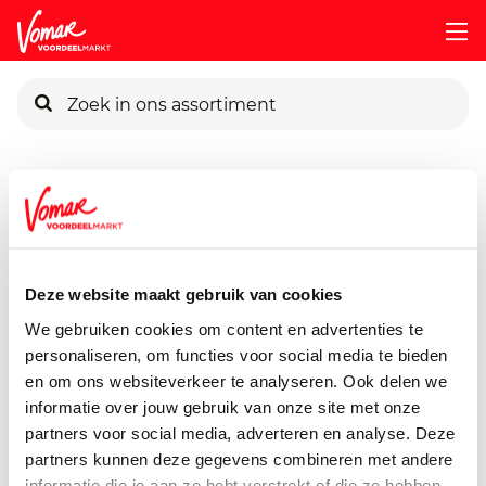
KIK-kaart
Assortiment
Voorraadkast
Chips, Koek, Snacks & Nootje
Pincode vergeten
G'woon Speculaasmolens
380 gram
Deze website maakt gebruik van cookies
Persoonlijk KIK-account
We gebruiken cookies om content en advertenties te
personaliseren, om functies voor social media te bieden
en om ons websiteverkeer te analyseren. Ook delen we
informatie over jouw gebruik van onze site met onze
partners voor social media, adverteren en analyse. Deze
partners kunnen deze gegevens combineren met andere
informatie die je aan ze hebt verstrekt of die ze hebben