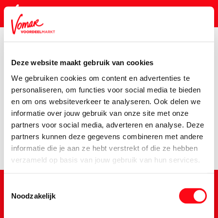
Deze website maakt gebruik van cookies
KIK-kaart
We gebruiken cookies om content en advertenties te
Assortiment
Voorraadkast
Chips, Koek, Snacks & Nootje
personaliseren, om functies voor social media te bieden
en om ons websiteverkeer te analyseren. Ook delen we
Pincode vergeten
Er is een fout opgetreden
informatie over jouw gebruik van onze site met onze
partners voor social media, adverteren en analyse. Deze
We hebben het product niet kunnen vinden.
partners kunnen deze gegevens combineren met andere
Persoonlijk KIK-account
informatie die je aan ze hebt verstrekt of die ze hebben
verzameld op basis van jouw gebruik van hun services.
Toestemmingsselectie
Noodzakelijk
Schrijf je in voor de Vomar nieuwsbrief