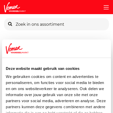
KIK-kaart
Assortiment
Voorraadkast
Chips, Koek, Snacks & Nootje
Pincode vergeten
Pringles Original
165 gram
Deze website maakt gebruik van cookies
Persoonlijk KIK-account
We gebruiken cookies om content en advertenties te
personaliseren, om functies voor social media te bieden
en om ons websiteverkeer te analyseren. Ook delen we
informatie over jouw gebruik van onze site met onze
partners voor social media, adverteren en analyse. Deze
partners kunnen deze gegevens combineren met andere
informatie die je aan ze hebt verstrekt of die ze hebben