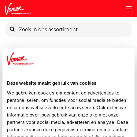
KIK-kaart
Assortiment
Voorraadkast
Chips, Koek, Snacks & Nootje
Pincode vergeten
Verkade Prinses Aardbei
145 gram
Deze website maakt gebruik van cookies
Persoonlijk KIK-account
We gebruiken cookies om content en advertenties te
personaliseren, om functies voor social media te bieden
en om ons websiteverkeer te analyseren. Ook delen we
informatie over jouw gebruik van onze site met onze
partners voor social media, adverteren en analyse. Deze
partners kunnen deze gegevens combineren met andere
informatie die je aan ze hebt verstrekt of die ze hebben