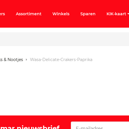
ers
Assortiment
Winkels
Sparen
KIK-kaart
ks & Nootjes
Wasa-Delicate-Crakers-Paprika
ergeten
k KIK-account
Vomar nieuwsbrief