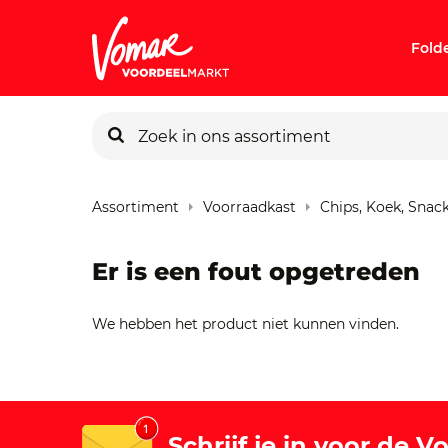
Fold
KIK-kaart
Assortiment
Voorraadkast
Chips, Koek, Snac
Pincode v
Er is een fout opgetreden
Persoonlij
We hebben het product niet kunnen vinden.
Schrijf je in voor de 