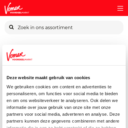
KIK-kaart
Assortiment
Voorraadkast
Chocolade & Snoep
G-Woo
Pincode vergeten
G'woon Engelse Drop
600 gram
Deze website maakt gebruik van cookies
Persoonlijk KIK-account
We gebruiken cookies om content en advertenties te
personaliseren, om functies voor social media te bieden
en om ons websiteverkeer te analyseren. Ook delen we
informatie over jouw gebruik van onze site met onze
partners voor social media, adverteren en analyse. Deze
partners kunnen deze gegevens combineren met andere
informatie die je aan ze hebt verstrekt of die ze hebben