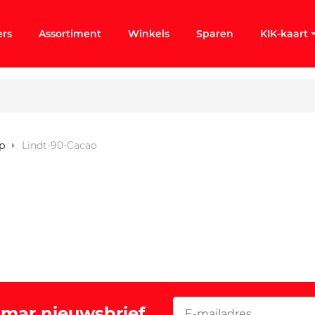
ers
Assortiment
Winkels
Sparen
KIK-kaart
p
Lindt-90-Cacao
ergeten
k KIK-account
Vomar nieuwsbrief