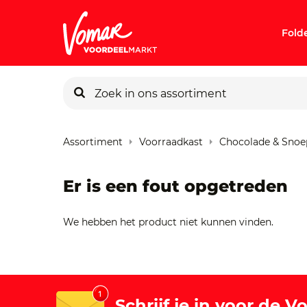
Fold
KIK-kaart
Assortiment
Voorraadkast
Chocolade & Snoe
Pincode v
Er is een fout opgetreden
Persoonlij
We hebben het product niet kunnen vinden.
Schrijf je in voor de 