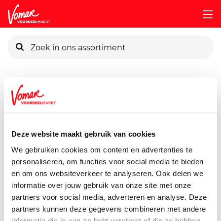
KIK-kaart
Assortiment
Voorraadkast
Chocolade & Snoep
Milka
Pincode vergeten
Milka Alpenmelk
90 gram
Deze website maakt gebruik van cookies
Persoonlijk KIK-account
We gebruiken cookies om content en advertenties te
personaliseren, om functies voor social media te bieden
en om ons websiteverkeer te analyseren. Ook delen we
informatie over jouw gebruik van onze site met onze
partners voor social media, adverteren en analyse. Deze
partners kunnen deze gegevens combineren met andere
informatie die je aan ze hebt verstrekt of die ze hebben