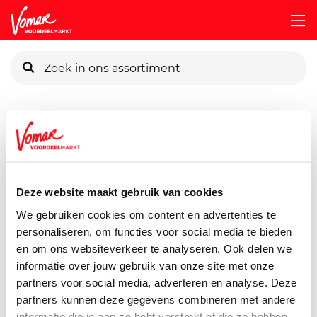
KIK-kaart
Assortiment
Voorraadkast
Chocolade & Snoep
Milka
Pincode vergeten
Milka Chocoswing
300 gram
Deze website maakt gebruik van cookies
Persoonlijk KIK-account
We gebruiken cookies om content en advertenties te
personaliseren, om functies voor social media te bieden
en om ons websiteverkeer te analyseren. Ook delen we
informatie over jouw gebruik van onze site met onze
partners voor social media, adverteren en analyse. Deze
partners kunnen deze gegevens combineren met andere
informatie die je aan ze hebt verstrekt of die ze hebben