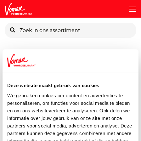
KIK-kaart
Assortiment
Voorraadkast
Chocolade & Snoep
Twix-5
Pincode vergeten
Twix 5 Pack
250 gram
Deze website maakt gebruik van cookies
Persoonlijk KIK-account
We gebruiken cookies om content en advertenties te
personaliseren, om functies voor social media te bieden
en om ons websiteverkeer te analyseren. Ook delen we
informatie over jouw gebruik van onze site met onze
partners voor social media, adverteren en analyse. Deze
partners kunnen deze gegevens combineren met andere
informatie die je aan ze hebt verstrekt of die ze hebben