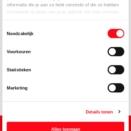
informatie die je aan ze hebt verstrekt of die ze hebben
verzameld op basis van jouw gebruik van hun services.
Toestemmingsselectie
Noodzakelijk
Voorkeuren
2.
95
Statistieken
Marketing
Details tonen
Alles toestaan