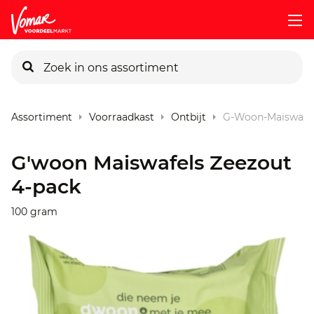
KIK-kaart
Assortiment
Voorraadkast
Ontbijt
G-Woon-Maiswafel
Pincode vergeten
G'woon Maiswafels Zeezout
4-pack
Persoonlijk KIK-account
100 gram