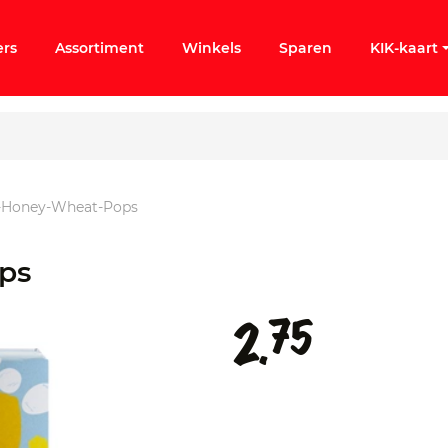
ers
Assortiment
Winkels
Sparen
KIK-kaart
y-Honey-Wheat-Pops
ps
75
2.