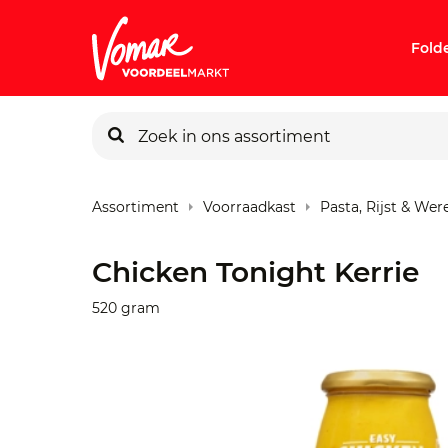
Fold
KIK-kaart
Assortiment
Voorraadkast
Pasta, Rijst & We
Pincode v
Chicken Tonight Kerrie
Persoonlij
520 gram