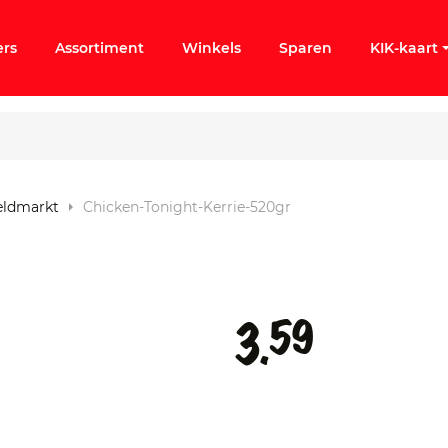
ers
Assortiment
Winkels
Sparen
KIK-kaart
reldmarkt
Chicken-Tonight-Kerrie-520gr
ergeten
k KIK-account
59
3.