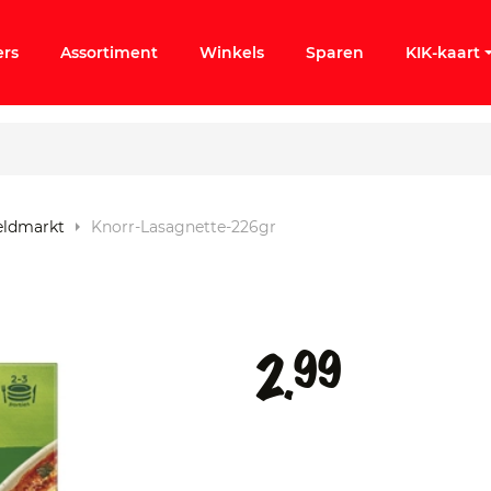
ers
Assortiment
Winkels
Sparen
KIK-kaart
reldmarkt
Knorr-Lasagnette-226gr
ergeten
k KIK-account
99
2.