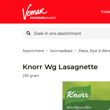
Fold
KIK-kaart
Assortiment
Voorraadkast
Pasta, Rijst & We
Pincode v
Knorr Wg Lasagnette
Persoonlij
226 gram