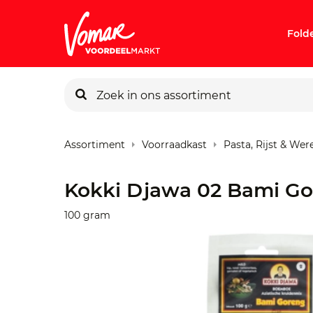
Fold
KIK-kaart
Assortiment
Voorraadkast
Pasta, Rijst & We
Pincode v
Kokki Djawa 02 Bami G
Persoonlij
100 gram