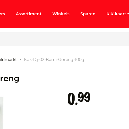
ers
Assortiment
Winkels
Sparen
KIK-kaart
reldmarkt
Kok-Dj-02-Bami-Goreng-100gr
ergeten
oreng
k KIK-account
99
0.