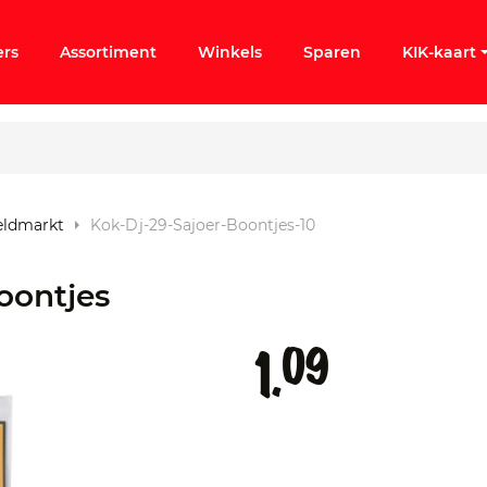
ers
Assortiment
Winkels
Sparen
KIK-kaart
reldmarkt
Kok-Dj-29-Sajoer-Boontjes-10
ergeten
oontjes
k KIK-account
09
1.