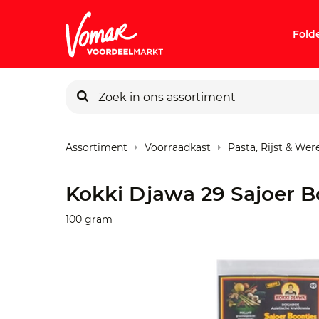
Fold
KIK-kaart
Assortiment
Voorraadkast
Pasta, Rijst & We
Pincode v
Kokki Djawa 29 Sajoer B
Persoonlij
100 gram