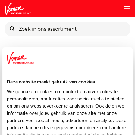
KIK-kaart
Assortiment
Voorraadkast
Pasta, Rijst & Wereldmarkt
Pincode vergeten
Kokki Djawa Djinten Komijn
30 gram
Deze website maakt gebruik van cookies
Persoonlijk KIK-account
We gebruiken cookies om content en advertenties te
personaliseren, om functies voor social media te bieden
en om ons websiteverkeer te analyseren. Ook delen we
informatie over jouw gebruik van onze site met onze
partners voor social media, adverteren en analyse. Deze
partners kunnen deze gegevens combineren met andere
informatie die je aan ze hebt verstrekt of die ze hebben