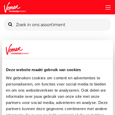
KIK-kaart
Assortiment
Voorraadkast
Pasta, Rijst & Wereldmarkt
Pincode vergeten
Santa Maria Mini Taco Tubs
10 stuks
Deze website maakt gebruik van cookies
Persoonlijk KIK-account
We gebruiken cookies om content en advertenties te
personaliseren, om functies voor social media te bieden
en om ons websiteverkeer te analyseren. Ook delen we
informatie over jouw gebruik van onze site met onze
partners voor social media, adverteren en analyse. Deze
partners kunnen deze gegevens combineren met andere
informatie die je aan ze hebt verstrekt of die ze hebben