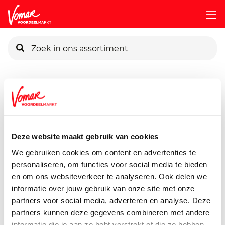
KIK-kaart
Assortiment
Voorraadkast
Soepen, Conserven, Sauzen
Pincode vergeten
Antica Salina Zeezout Grof
1000 gram
Deze website maakt gebruik van cookies
Persoonlijk KIK-account
We gebruiken cookies om content en advertenties te
personaliseren, om functies voor social media te bieden
en om ons websiteverkeer te analyseren. Ook delen we
informatie over jouw gebruik van onze site met onze
partners voor social media, adverteren en analyse. Deze
partners kunnen deze gegevens combineren met andere
informatie die je aan ze hebt verstrekt of die ze hebben