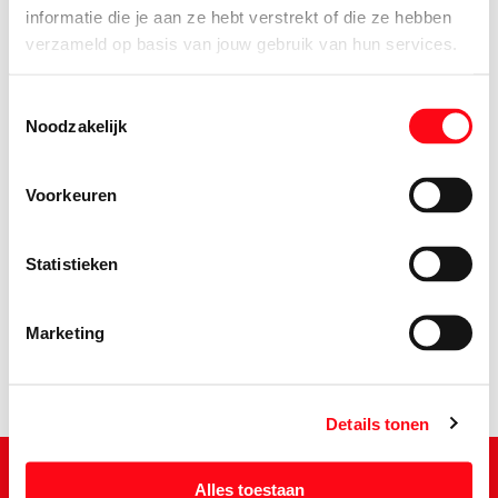
informatie die je aan ze hebt verstrekt of die ze hebben
verzameld op basis van jouw gebruik van hun services.
Toestemmingsselectie
Noodzakelijk
Voorkeuren
2.
45
Statistieken
Marketing
Details tonen
Alles toestaan