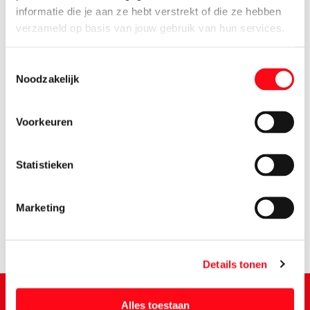
informatie die je aan ze hebt verstrekt of die ze hebben
verzameld op basis van jouw gebruik van hun services.
Toestemmingsselectie
Noodzakelijk
Voorkeuren
0.
91
Statistieken
Marketing
Details tonen
Alles toestaan