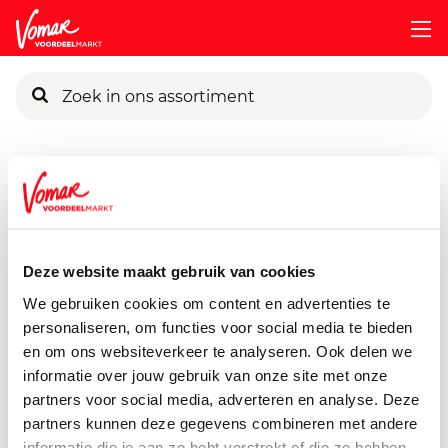
KIK-kaart
Assortiment
Voorraadkast
Soepen, Conserven, Sauzen
Pincode vergeten
G'woon Kersen Op Siroop
700 gram
Deze website maakt gebruik van cookies
Persoonlijk KIK-account
We gebruiken cookies om content en advertenties te
personaliseren, om functies voor social media te bieden
en om ons websiteverkeer te analyseren. Ook delen we
informatie over jouw gebruik van onze site met onze
partners voor social media, adverteren en analyse. Deze
partners kunnen deze gegevens combineren met andere
informatie die je aan ze hebt verstrekt of die ze hebben