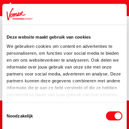
Deze website maakt gebruik van cookies
KIK-kaart
We gebruiken cookies om content en advertenties te
Assortiment
Voorraadkast
Soepen, Conserven, Sauzen
personaliseren, om functies voor social media te bieden
en om ons websiteverkeer te analyseren. Ook delen we
Pincode vergeten
Er is een fout opgetreden
informatie over jouw gebruik van onze site met onze
partners voor social media, adverteren en analyse. Deze
We hebben het product niet kunnen vinden.
partners kunnen deze gegevens combineren met andere
Persoonlijk KIK-account
informatie die je aan ze hebt verstrekt of die ze hebben
verzameld op basis van jouw gebruik van hun services.
Toestemmingsselectie
Noodzakelijk
Schrijf je in voor de Vomar nieuwsbrief