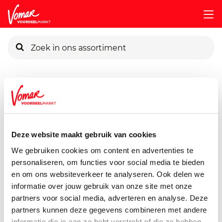
KIK-kaart
Assortiment
Voorraadkast
Soepen, Conserven, Sauzen
Pincode vergeten
G'woon Witte Bonen
340 gram
Deze website maakt gebruik van cookies
Persoonlijk KIK-account
We gebruiken cookies om content en advertenties te
personaliseren, om functies voor social media te bieden
en om ons websiteverkeer te analyseren. Ook delen we
informatie over jouw gebruik van onze site met onze
partners voor social media, adverteren en analyse. Deze
partners kunnen deze gegevens combineren met andere
informatie die je aan ze hebt verstrekt of die ze hebben