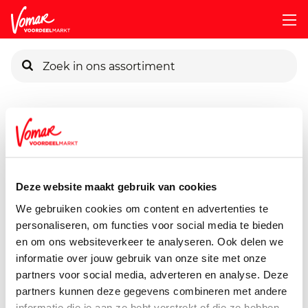
KIK-kaart
Assortiment
Voorraadkast
Soepen, Conserven, Sauzen
Pincode vergeten
Kuhne Gurken Viertel
670 gram
Deze website maakt gebruik van cookies
Persoonlijk KIK-account
We gebruiken cookies om content en advertenties te
personaliseren, om functies voor social media te bieden
en om ons websiteverkeer te analyseren. Ook delen we
informatie over jouw gebruik van onze site met onze
partners voor social media, adverteren en analyse. Deze
partners kunnen deze gegevens combineren met andere
informatie die je aan ze hebt verstrekt of die ze hebben