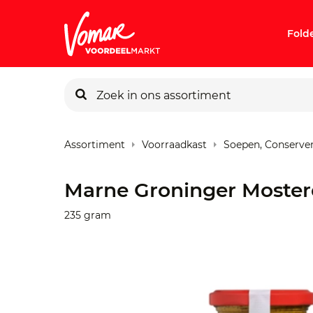
Fold
KIK-kaart
Assortiment
Voorraadkast
Soepen, Conserve
Pincode v
Marne Groninger Moster
Persoonlij
235 gram