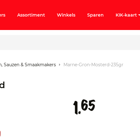
ers
Assortiment
Winkels
Sparen
KIK-kaart
n, Sauzen & Smaakmakers
Marne-Gron-Mosterd-235gr
ergeten
d
k KIK-account
65
1.