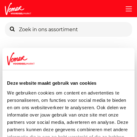
KIK-kaart
Assortiment
Voorraadkast
Soepen, Conserven, Sauzen
Pincode vergeten
Unox Siz Franse Uiensoep
570 ml
Deze website maakt gebruik van cookies
Persoonlijk KIK-account
We gebruiken cookies om content en advertenties te
personaliseren, om functies voor social media te bieden
en om ons websiteverkeer te analyseren. Ook delen we
informatie over jouw gebruik van onze site met onze
partners voor social media, adverteren en analyse. Deze
partners kunnen deze gegevens combineren met andere
informatie die je aan ze hebt verstrekt of die ze hebben