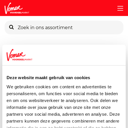
KIK-kaart
Assortiment
Voorraadkast
Soepen, Conserven, Sauzen
Pincode vergeten
Unox Siz Mosterd
570 ml
Deze website maakt gebruik van cookies
Persoonlijk KIK-account
We gebruiken cookies om content en advertenties te
personaliseren, om functies voor social media te bieden
en om ons websiteverkeer te analyseren. Ook delen we
informatie over jouw gebruik van onze site met onze
partners voor social media, adverteren en analyse. Deze
partners kunnen deze gegevens combineren met andere
informatie die je aan ze hebt verstrekt of die ze hebben