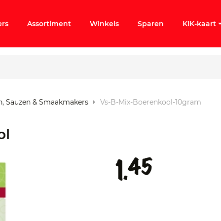
ers
Assortiment
Winkels
Sparen
KIK-kaart
n, Sauzen & Smaakmakers
Vs-B-Mix-Boerenkool-10gram
ol
45
1.