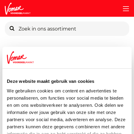
KIK-kaart
Assortiment
Voorraadkast
Soepen, Conserven, Sauzen
Pincode vergeten
Verstegen Mix Hamburger
30 gram
Deze website maakt gebruik van cookies
Persoonlijk KIK-account
We gebruiken cookies om content en advertenties te
personaliseren, om functies voor social media te bieden
en om ons websiteverkeer te analyseren. Ook delen we
informatie over jouw gebruik van onze site met onze
partners voor social media, adverteren en analyse. Deze
partners kunnen deze gegevens combineren met andere
informatie die je aan ze hebt verstrekt of die ze hebben