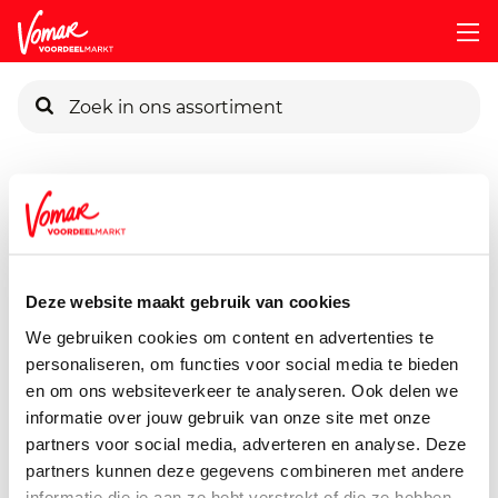
KIK-kaart
Assortiment
Voorraadkast
Soepen, Conserven, Sauzen
Pincode vergeten
Verstegen Saffraan
0.05 gram
Deze website maakt gebruik van cookies
Persoonlijk KIK-account
We gebruiken cookies om content en advertenties te
personaliseren, om functies voor social media te bieden
en om ons websiteverkeer te analyseren. Ook delen we
informatie over jouw gebruik van onze site met onze
partners voor social media, adverteren en analyse. Deze
partners kunnen deze gegevens combineren met andere
informatie die je aan ze hebt verstrekt of die ze hebben