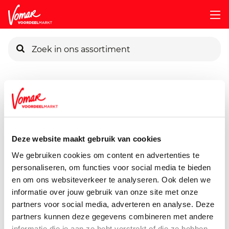
KIK-kaart
Assortiment
Voorraadkast
Soepen, Conserven, Sauzen
Pincode vergeten
Verstegen Foelie
5 gram
Deze website maakt gebruik van cookies
Persoonlijk KIK-account
We gebruiken cookies om content en advertenties te
personaliseren, om functies voor social media te bieden
en om ons websiteverkeer te analyseren. Ook delen we
informatie over jouw gebruik van onze site met onze
partners voor social media, adverteren en analyse. Deze
partners kunnen deze gegevens combineren met andere
informatie die je aan ze hebt verstrekt of die ze hebben