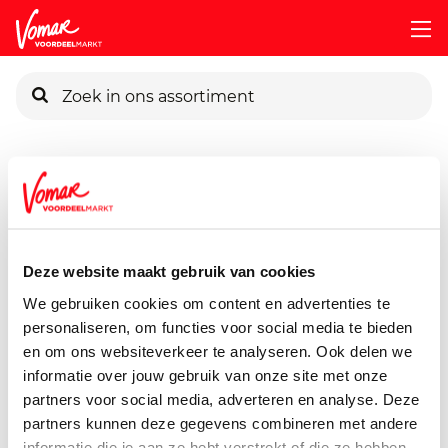
KIK-kaart
Assortiment
Voorraadkast
Soepen, Conserven, Sauzen
Pincode vergeten
Verstegen Nootmuskaat
10 gram
Deze website maakt gebruik van cookies
Persoonlijk KIK-account
We gebruiken cookies om content en advertenties te
personaliseren, om functies voor social media te bieden
en om ons websiteverkeer te analyseren. Ook delen we
informatie over jouw gebruik van onze site met onze
partners voor social media, adverteren en analyse. Deze
partners kunnen deze gegevens combineren met andere
informatie die je aan ze hebt verstrekt of die ze hebben