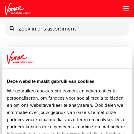
KIK-kaart
Assortiment
Voorraadkast
Soepen, Conserven, Sauzen
Pincode vergeten
Verstegen Mix Varkensvlees
225 gram
Deze website maakt gebruik van cookies
Persoonlijk KIK-account
We gebruiken cookies om content en advertenties te
personaliseren, om functies voor social media te bieden
en om ons websiteverkeer te analyseren. Ook delen we
informatie over jouw gebruik van onze site met onze
partners voor social media, adverteren en analyse. Deze
partners kunnen deze gegevens combineren met andere
informatie die je aan ze hebt verstrekt of die ze hebben