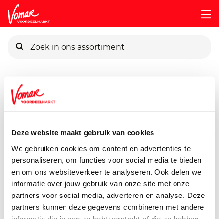
KIK-kaart
Assortiment
Voorraadkast
Soepen, Conserven, Sauzen
Pincode vergeten
Verstegen Molen Knoflook
43 gram
Deze website maakt gebruik van cookies
Persoonlijk KIK-account
We gebruiken cookies om content en advertenties te
personaliseren, om functies voor social media te bieden
en om ons websiteverkeer te analyseren. Ook delen we
informatie over jouw gebruik van onze site met onze
partners voor social media, adverteren en analyse. Deze
partners kunnen deze gegevens combineren met andere
informatie die je aan ze hebt verstrekt of die ze hebben