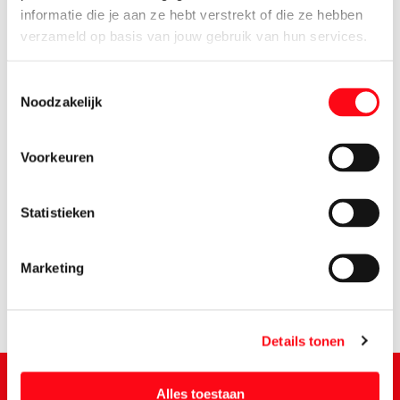
informatie die je aan ze hebt verstrekt of die ze hebben
verzameld op basis van jouw gebruik van hun services.
Toestemmingsselectie
Noodzakelijk
Voorkeuren
3.
99
Statistieken
Marketing
Details tonen
Alles toestaan