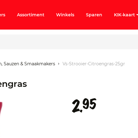
ers
Assortiment
Winkels
Sparen
KIK-kaart
n, Sauzen & Smaakmakers
Vs-Strooier-Citroengras-25gr
ergeten
engras
k KIK-account
95
2.