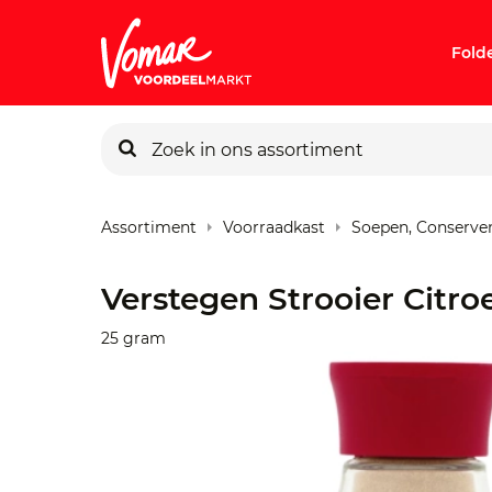
Fold
KIK-kaart
Assortiment
Voorraadkast
Soepen, Conserve
Pincode v
Verstegen Strooier Citro
Persoonlij
25 gram