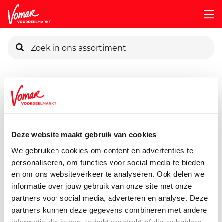
KIK-kaart
Assortiment
Voorraadkast
Soepen, Conserven, Sauzen
Pincode vergeten
Verstegen Strooier Laos
22 gram
Deze website maakt gebruik van cookies
Persoonlijk KIK-account
We gebruiken cookies om content en advertenties te
personaliseren, om functies voor social media te bieden
en om ons websiteverkeer te analyseren. Ook delen we
informatie over jouw gebruik van onze site met onze
partners voor social media, adverteren en analyse. Deze
partners kunnen deze gegevens combineren met andere
informatie die je aan ze hebt verstrekt of die ze hebben