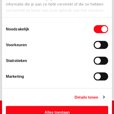
informatie die je aan ze hebt verstrekt of die ze hebben
verzameld op basis van jouw gebruik van hun services.
Toestemmingsselectie
Noodzakelijk
Voorkeuren
2.
95
Statistieken
Marketing
Details tonen
Alles toestaan