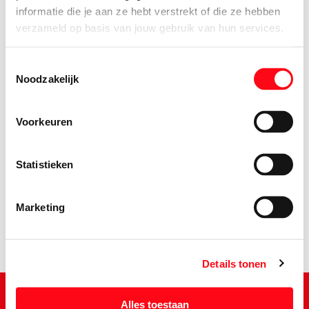
informatie die je aan ze hebt verstrekt of die ze hebben
verzameld op basis van jouw gebruik van hun services.
Toestemmingsselectie
Noodzakelijk
Voorkeuren
2.
89
Statistieken
Marketing
Details tonen
Alles toestaan