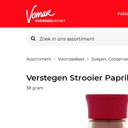
Fold
KIK-kaart
Assortiment
Voorraadkast
Soepen, Conserve
Pincode v
Verstegen Strooier Papri
Persoonlij
38 gram