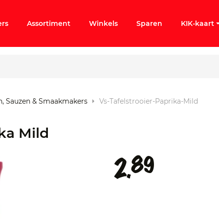
ers
Assortiment
Winkels
Sparen
KIK-kaart
n, Sauzen & Smaakmakers
Vs-Tafelstrooier-Paprika-Mild
ergeten
ka Mild
k KIK-account
89
2.