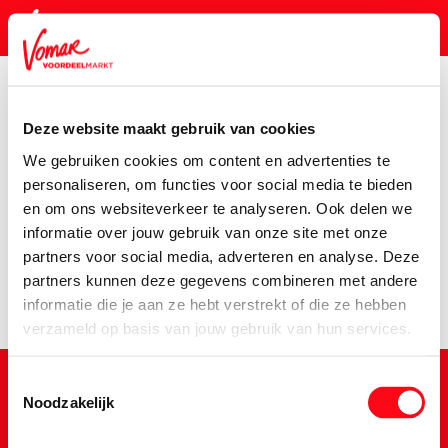
Deze website maakt gebruik van cookies
KIK-kaart
We gebruiken cookies om content en advertenties te
Assortiment
Voorraadkast
Tussendoortjes
Xxl-Whey-
personaliseren, om functies voor social media te bieden
en om ons websiteverkeer te analyseren. Ook delen we
Pincode vergeten
Er is een fout opgetreden
informatie over jouw gebruik van onze site met onze
partners voor social media, adverteren en analyse. Deze
We hebben het product niet kunnen vinden.
partners kunnen deze gegevens combineren met andere
Persoonlijk KIK-account
informatie die je aan ze hebt verstrekt of die ze hebben
verzameld op basis van jouw gebruik van hun services.
Toestemmingsselectie
Noodzakelijk
Schrijf je in voor de Vomar nieuwsbrief