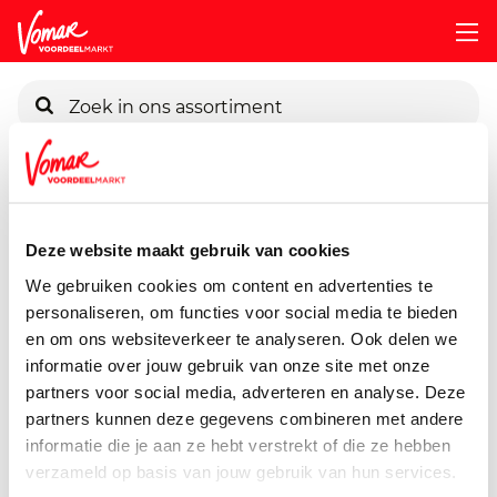
KIK-kaart
Assortiment
Voorraadkast
Zoetstoffen
Diamant-Suik
Pincode vergeten
Diamant Suikerklonten
Deze website maakt gebruik van cookies
We gebruiken cookies om content en advertenties te
1000 gram
personaliseren, om functies voor social media te bieden
Persoonlijk KIK-account
en om ons websiteverkeer te analyseren. Ook delen we
informatie over jouw gebruik van onze site met onze
partners voor social media, adverteren en analyse. Deze
partners kunnen deze gegevens combineren met andere
informatie die je aan ze hebt verstrekt of die ze hebben
verzameld op basis van jouw gebruik van hun services.