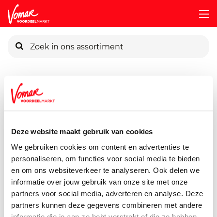
KIK-kaart
Assortiment
Voorraadkast
Zoetstoffen
Gilse-Fijne-Kr
Pincode vergeten
Van Gilse Fijne Kristalsuiker
750 gram
Deze website maakt gebruik van cookies
Persoonlijk KIK-account
We gebruiken cookies om content en advertenties te
personaliseren, om functies voor social media te bieden
en om ons websiteverkeer te analyseren. Ook delen we
informatie over jouw gebruik van onze site met onze
partners voor social media, adverteren en analyse. Deze
partners kunnen deze gegevens combineren met andere
informatie die je aan ze hebt verstrekt of die ze hebben