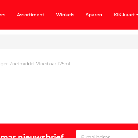
ers
Assortiment
Winkels
Sparen
KIK-kaart
ger-Zoetmiddel-Vloeibaar-125ml
ergeten
k KIK-account
Vomar nieuwsbrief