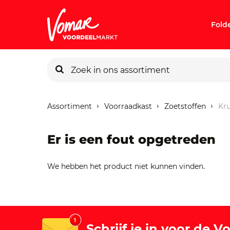
Fold
KIK-kaart
Assortiment
Voorraadkast
Zoetstoffen
Kru
Pincode v
Er is een fout opgetreden
Persoonlij
We hebben het product niet kunnen vinden.
Schrijf je in voor de 